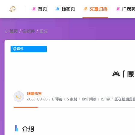
首页
标签页
文章归档
IT老
首页
/
🏐软件
/
正文
🏐软件
🎮「
噗呲先生
2022-09-26
/
0 评论
/
5 点赞
/
1091 阅读
/
151 字
/
正在检测是否收
介绍