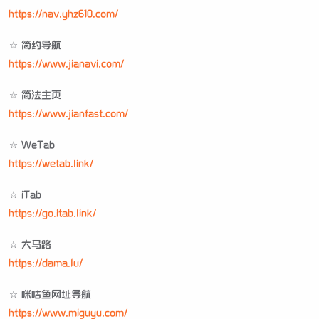
https://nav.yhz610.com/
☆ 简约导航
https://www.jianavi.com/
☆ 简法主页
https://www.jianfast.com/
☆ WeTab
https://wetab.link/
☆ iTab
https://go.itab.link/
☆ 大马路
https://dama.lu/
☆ 咪咕鱼网址导航
https://www.miguyu.com/