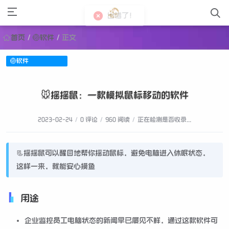
出错了！
首页
/
🏐软件
/
正文
🏐软件
🐭摇摇鼠：一款模拟鼠标移动的软件
2023-02-24
/
0 评论
/
960 阅读
/
正在检测是否收录...
📃摇摇鼠可以醒目地帮你摇动鼠标，避免电脑进入休眠状态，
这样一来，就能安心摸鱼
用途
企业监控员工电脑状态的新闻早已屡见不鲜，通过这款软件可