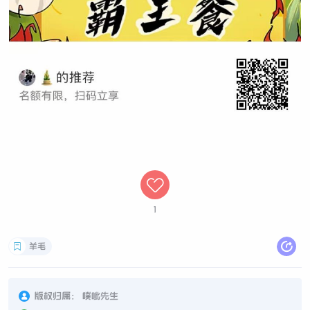
1
羊毛
版权归属：
噗呲先生