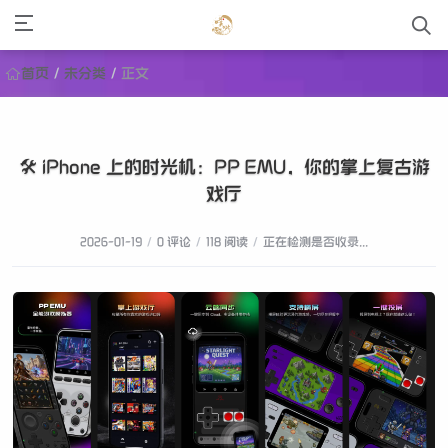
首页
/
未分类
/
正文
🛠️ iPhone 上的时光机：PP EMU，你的掌上复古游
戏厅
2026-01-19
/
0 评论
/
118 阅读
/
正在检测是否收录...