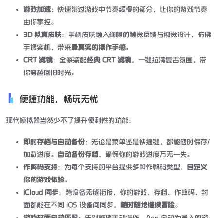
游戏加速
：快速跳过游戏中节奏缓慢的部分，让你的游戏节奏
由你掌控。
3D 拟真皮肤
：手柄皮肤融入细腻的触觉反馈与视觉设计，仿佛
手握实机，带来
最真实的操作手感
。
CRT 滤镜
：全系装配
经典 CRT 滤镜
，一键拉满复古氛围，带
你穿越回旧时光。
便捷功能，畅玩无忧
现代模拟器当然少不了提升便利性的功能：
即时存档与自动备份
：无论是菜单还是快捷键，都能随时保存/
加载进度。
自动备份存档
，确保你的游戏进度万无一失。
作弊码支持
：为每个支持的平台提供多种作弊码类型，
自定义
你的游戏体验
。
iCloud 同步
：跨设备无缝衔接，你的游戏、存档、作弊码、封
面都能在不同 iOS 设备间同步，
随时随地继续冒险
。
游戏封面自动匹配
：告别繁琐手动操作，App 自动为导入的游