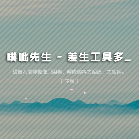
噗呲先生 - 差生工具多
隔着人潮呼救像只困兽，呼吸颤抖去泪流，去相拥。
「 不痛 」