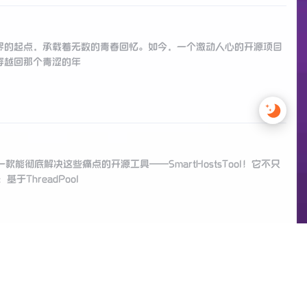
数字世界的起点，承载着无数的青春回忆。如今，一个激动人心的开源项目
瞬间穿越回那个青涩的年
能彻底解决这些痛点的开源工具——SmartHostsTool！它不只
ThreadPool
yTask，一个基于 Kotlin+Java 混编实现的自动化打卡小工具。
是开发者为了解