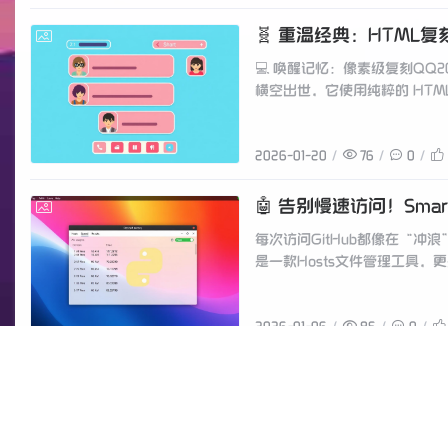
🧬 重温经典：HTML
2026-01-20
💻 唤醒记忆：像素级复刻QQ
横空出世，它使用纯粹的 HTML
2026-01-20
76
0
🤖 告别慢速访问！Smar
2026-01-06
每次访问GitHub都像在“冲
是一款Hosts文件管理工具，更
2026-01-06
85
0
🤖 DailyTask：
2026-01-04
DailyTask：告别迟到的“
它能帮你解放双手，只需一部备用