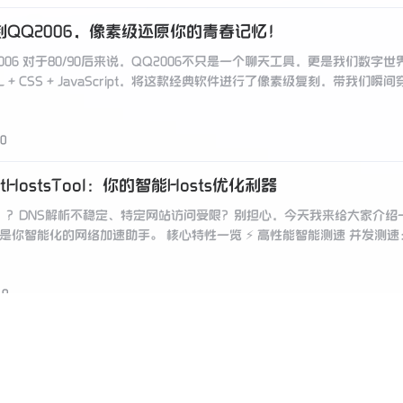
复刻QQ2006，像素级还原你的青春记忆！
2006 对于80/90后来说，QQ2006不只是一个聊天工具，更是我们
 + CSS + JavaScript，将这款经典软件进行了像素级复刻，带我们
0
tHostsTool：你的智能Hosts优化利器
浪”？DNS解析不稳定、特定网站访问受限？别担心，今天我来给大家介绍一款
是你智能化的网络加速助手。 核心特性一览 ⚡️ 高性能智能测速 并发测速：基于
0
告别迟到，开源自动化打卡利器！
神器” 还在为上班打卡迟到而焦虑？今天，我将为大家介绍一个开源项目——Dail
手机，轻松搞定上下班打卡。 项目简介与核心价值 DailyTask 最初