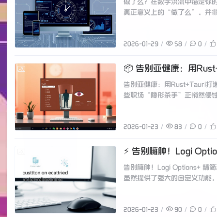
做了么？在数字洪流中锚定你
真正意义上的“做了么”，并非
2026-01-29
58
0
📦 告别亚健康：用Ru
2026-01-23
告别亚健康：用Rust+Ta
些职场“隐形杀手”正悄然侵蚀
2026-01-23
83
0
⚡ 告别臃肿！Logi Optio
2026-01-23
告别臃肿！Logi Options+ 
虽然提供了强大的自定义功能
2026-01-23
90
0