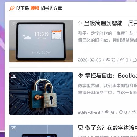
源码
以下是
相关的文章
✨ 当极简遇到智能：用开
2026-02-05
引子：数字时代的“禅意”与
置已久的旧iPad。我们渴望
2026-02-05
73
0
🌟 掌控与自由：Boot
2026-01-29
数字世界里，我们手中的智能
掌握在制造商手中。而这一切的起点
2026-01-29
73
0
💻 做了么？在数字洪
2026-01-29