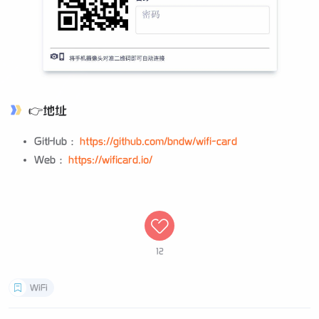
👉地址
GitHub ：
https://github.com/bndw/wifi-card
Web ：
https://wificard.io/
12
WiFi