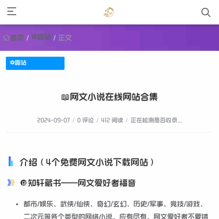
⚽趣站
首页
/
/
正文
⚽趣站
📖网文小说在线网站合集
2024-09-07
/
0 评论
/
412 阅读
/
正在检测是否收录...
介绍（4个免费网文小说下载网站）
🔘知轩藏书——网文爱好者福音
都市/娱乐、武侠/仙侠、奇幻/玄幻、历史/军事、竞技/游戏、
二次元等各个类型的网络小说，应有尽有，网文爱好者不要错