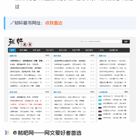
过
🔗知轩藏书网址：
点我直达
🔘贼吧网——网文爱好者首选