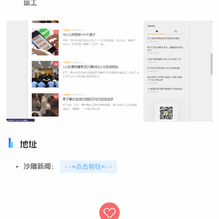
运工
地址
沙雕新闻：
-->点击前往<--