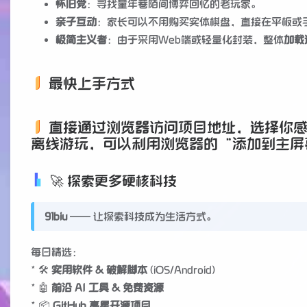
怀旧党
：寻找童年巷陌间博弈回忆的老玩家。
亲子互动
：家长可以不用购买实体棋盘，直接在平板或
极简主义者
：由于采用Web端或轻量化封装，整体
加载
最快上手方式
直接通过浏览器访问项目地址，选择你
离线游玩，可以利用浏览器的“添加到主屏
🚀 探索更多硬核科技
91biu
—— 让探索科技成为生活方式。
每日精选：
* 🛠️
实用软件 & 破解脚本
(iOS/Android)
* 🤖
前沿 AI 工具 & 免费资源
* 📦
GitHub 高星开源项目