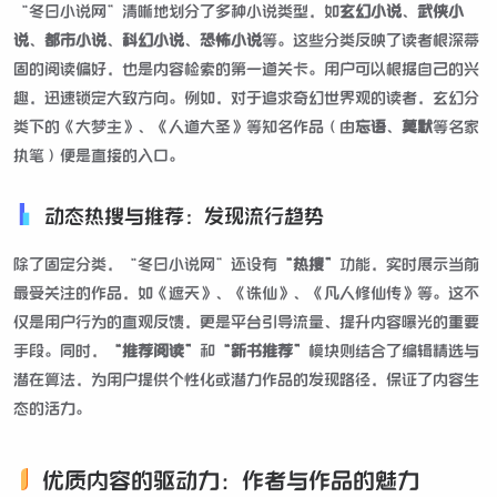
“冬日小说网”清晰地划分了多种小说类型，如
玄幻小说
、
武侠小
说
、
都市小说
、
科幻小说
、
恐怖小说
等。这些分类反映了读者根深蒂
固的阅读偏好，也是内容检索的第一道关卡。用户可以根据自己的兴
趣，迅速锁定大致方向。例如，对于追求奇幻世界观的读者，玄幻分
类下的《大梦主》、《人道大圣》等知名作品（由
忘语
、
莫默
等名家
执笔）便是直接的入口。
动态热搜与推荐：发现流行趋势
除了固定分类，“冬日小说网”还设有
“热搜”
功能，实时展示当前
最受关注的作品，如《遮天》、《诛仙》、《凡人修仙传》等。这不
仅是用户行为的直观反馈，更是平台引导流量、提升内容曝光的重要
手段。同时，
“推荐阅读”
和
“新书推荐”
模块则结合了编辑精选与
潜在算法，为用户提供个性化或潜力作品的发现路径，保证了内容生
态的活力。
优质内容的驱动力：作者与作品的魅力