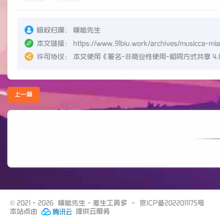
版权归属：
噗呲先生
本文链接：
https://www.91biu.work/archives/musicca-mian
许可协议：
本文使用《
署名-非商业性使用-相同方式共享 4.0 国际
上一篇
© 2021 - 2026
噗呲先生 - 差生工具多
-
京ICP备2022011175号
本站点由
提供云服务