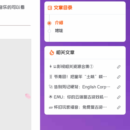
音乐的可以看
文章目录
介绍
地址
相关文章
👩‍💻影视相关资源合集①
🧬 爷青回！把童年“土味”棋类搬进代码，这波复古很硬核
🚀 告别死记硬背：English Corpus 助你重塑英语真题阅读底座
🌟 EMU：你的云端复古游戏机，免费在线即玩！
🧱 怀旧玩家福音：免费复古游戏 ROM 宝库，重温经典时光