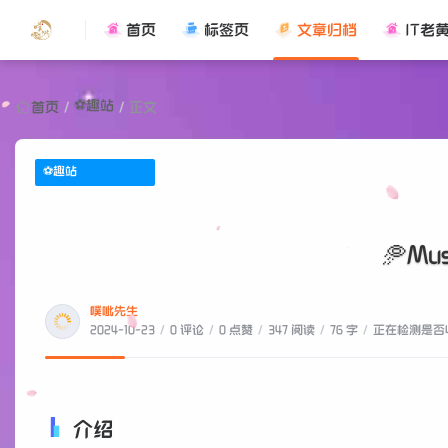
首页
标签页
文章归档
IT老
⚽趣站
首页
/
/
正文
⚽趣站
🥏M
噗呲先生
2024-10-23
/
0 评论
/
0 点赞
/
347 阅读
/
76 字
/
正在检测是否收
介绍