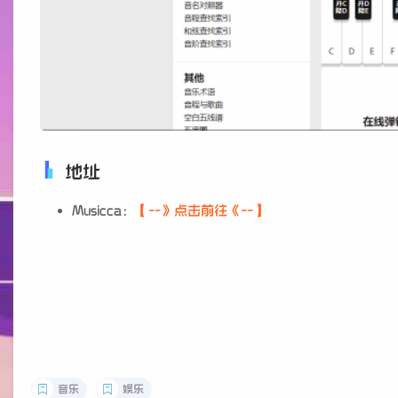
地址
Musicca：
【--》点击前往《--】
音乐
娱乐