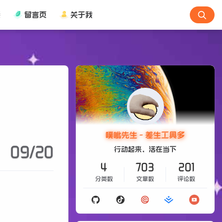
接
留言页
关于我
噗呲先生 - 差生工具多
09/20
行动起来，活在当下
4
703
201
分类数
文章数
评论数