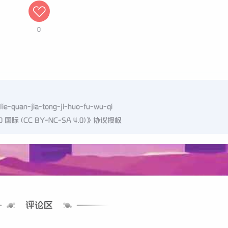
0
-lie-quan-jia-tong-ji-huo-fu-wu-qi
 (CC BY-NC-SA 4.0)
》协议授权
评论区