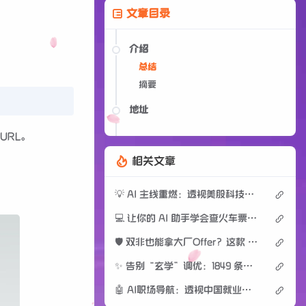
文章目录
介绍
总结
摘要
地址
URL。
相关文章
💡 AI 主线重燃：透视美股科技股反弹背后的底层逻辑
💻 让你的 AI 助手学会查火车票：12306-mcp 强力破圈
🛡️ 双非也能拿大厂Offer？这款 AI Agent 帮你把简历“翻译”成面试官想要的语言
✨ 告别“玄学”调优：1849 条实战级 GPT 绘图提示词库，精准拿捏 AI 审美
🤖 AI职场导航：透视中国就业市场AI影响深度解析