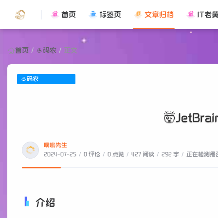
首页
标签页
文章归档
IT老
首页
/
🥌码农
/
正文
🥌码农
🤯JetB
噗呲先生
2024-07-25
/
0 评论
/
0 点赞
/
427 阅读
/
292 字
/
正在检测是否
介绍