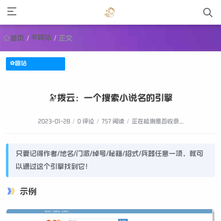
⚽趣站
首页
/
/
正文
⚽趣站
🔭拨云：一个搜索小说名的引擎
2023-01-28
/
0 评论
/
757 阅读
/
正在检测是否收录...
只要记得作者/地名/门派/绰号/秘籍/招式/兵器任意一项，就可
以通过这个引擎找到它！
示例