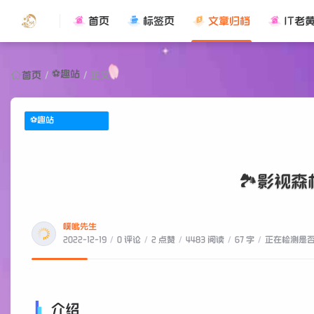
首页
标签页
文章归档
IT老
⚽趣站
首页
/
/
正文
⚽趣站
🏞影视
噗呲先生
2022-12-19
/
0 评论
/
2 点赞
/
4483 阅读
/
67 字
/
正在检测是否收
介绍