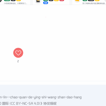
2
sen-lin--chao-quan-de-ying-shi-wang-zhan-dao-hang
 (CC BY-NC-SA 4.0)
》协议授权