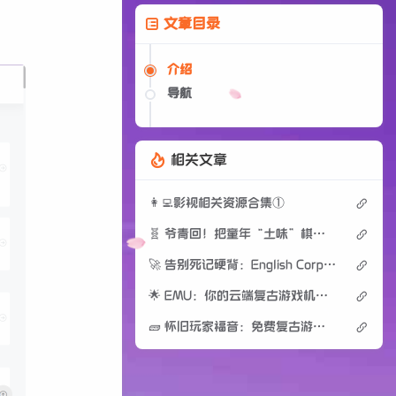
文章目录
介绍
导航
相关文章
👩‍💻影视相关资源合集①
🧬 爷青回！把童年“土味”棋类搬进代码，这波复古很硬核
🚀 告别死记硬背：English Corpus 助你重塑英语真题阅读底座
🌟 EMU：你的云端复古游戏机，免费在线即玩！
🧱 怀旧玩家福音：免费复古游戏 ROM 宝库，重温经典时光