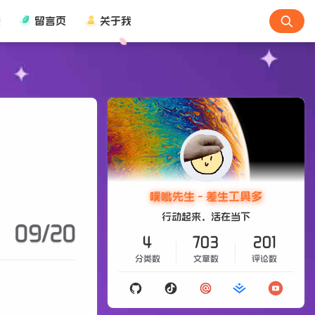
接
留言页
关于我
噗呲先生 - 差生工具多
行动起来，活在当下
09/20
4
703
201
分类数
文章数
评论数