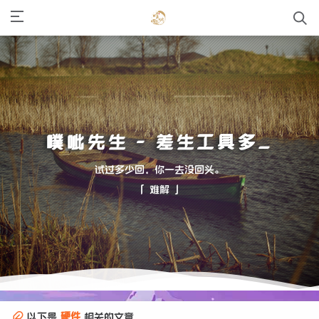
噗呲先生 - 差生工具多
试过多少回，你一去没回头。
「 难解 」
硬件
以下是
相关的文章