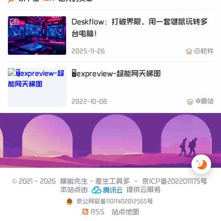
Deskflow：打破界限，用一套键鼠玩转多
台电脑！
2025-11-26
🏐软件
🖥expreview-超能网天梯图
⚽趣站
2022-10-08
© 2021 - 2026
噗呲先生 - 差生工具多
-
京ICP备2022011175号
本站点由
提供云服务
京公网安备11011402012565号
RSS
站点地图